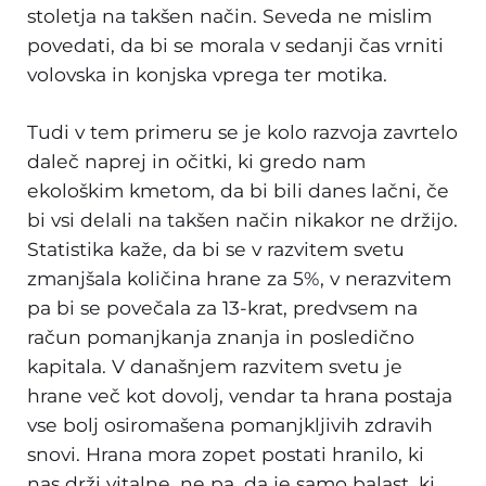
stoletja na takšen način. Seveda ne mislim
povedati, da bi se morala v sedanji čas vrniti
volovska in konjska vprega ter motika.
Tudi v tem primeru se je kolo razvoja zavrtelo
daleč naprej in očitki, ki gredo nam
ekološkim kmetom, da bi bili danes lačni, če
bi vsi delali na takšen način nikakor ne držijo.
Statistika kaže, da bi se v razvitem svetu
zmanjšala količina hrane za 5%, v nerazvitem
pa bi se povečala za 13-krat, predvsem na
račun pomanjkanja znanja in posledično
kapitala. V današnjem razvitem svetu je
hrane več kot dovolj, vendar ta hrana postaja
vse bolj osiromašena pomanjkljivih zdravih
snovi. Hrana mora zopet postati hranilo, ki
nas drži vitalne, ne pa, da je samo balast, ki