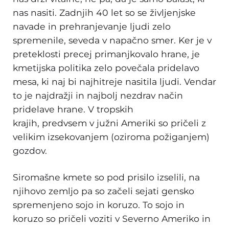
nas nasiti. Zadnjih 40 let so se življenjske
navade in prehranjevanje ljudi zelo
spremenile, seveda v napačno smer. Ker je v
preteklosti precej primanjkovalo hrane, je
kmetijska politika zelo povečala pridelavo
mesa, ki naj bi najhitreje nasitila ljudi. Vendar
to je najdražji in najbolj nezdrav način
pridelave hrane. V tropskih
krajih, predvsem v južni Ameriki so pričeli z
velikim izsekovanjem (oziroma požiganjem)
gozdov.
Siromašne kmete so pod prisilo izselili, na
njihovo zemljo pa so začeli sejati gensko
spremenjeno sojo in koruzo. To sojo in
koruzo so pričeli voziti v Severno Ameriko in