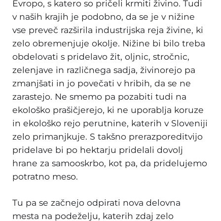
Evropo, s katero so pričeli krmiti živino. Tudi
v naših krajih je podobno, da se je v nižine
vse preveč razširila industrijska reja živine, ki
zelo obremenjuje okolje. Nižine bi bilo treba
obdelovati s pridelavo žit, oljnic, stročnic,
zelenjave in različnega sadja, živinorejo pa
zmanjšati in jo povečati v hribih, da se ne
zarastejo. Ne smemo pa pozabiti tudi na
ekološko prašičjerejo, ki ne uporablja koruze
in ekološko rejo perutnine, katerih v Sloveniji
zelo primanjkuje. S takšno prerazporeditvijo
pridelave bi po hektarju pridelali dovolj
hrane za samooskrbo, kot pa, da pridelujemo
potratno meso.
Tu pa se začnejo odpirati nova delovna
mesta na podeželju, katerih zdaj zelo